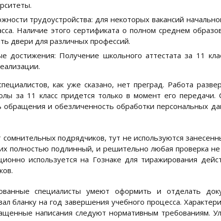
рситеты.
жности трудоустройства: для некоторых вакансий начально
асса. Наличие этого сертификата о полном среднем образ
ть двери для различных профессий.
е достижения: Получение школьного аттестата за 11 кла
еализации.
пециалистов, как уже сказано, нет преград. Работа разве
олы за 11 класс придется только в момент его передачи. 
 обращения и обезличенность обработки персональных дан
т сомнительных подрядчиков, тут не используются занесен
их полностью подлинный, и решительно любая проверка не н
ционно используется на Гознаке для тиражирования дейс
ков.
ованные специалисты умеют оформить и отделать док
вал бланку на год завершения учебного процесса. Характер
ащенные написания следуют нормативным требованиям. Ул