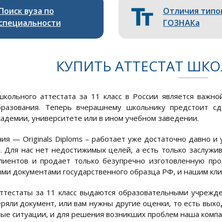
Поиск вуза по
Отличия типо
специальности
ГОЗНАКа
КУПИТЬ АТТЕСТАТ ШКО
кольного аттестата за 11 класс в России является важно
бразования. Теперь вчерашнему школьнику предстоит сд
кадемии, университете или в ином учебном заведении.
ия — Originals Diploms – работает уже достаточно давно и
. Для нас нет недостижимых целей, а есть только заслуж
лиентов и продает только безупречно изготовленную пр
ми документами государственного образца РФ, и нашим клие
тестаты за 11 класс выдаются образовательными учрежде
еряли документ, или вам нужны другие оценки, то есть выхо
ые ситуации, и для решения возникших проблем наша компан