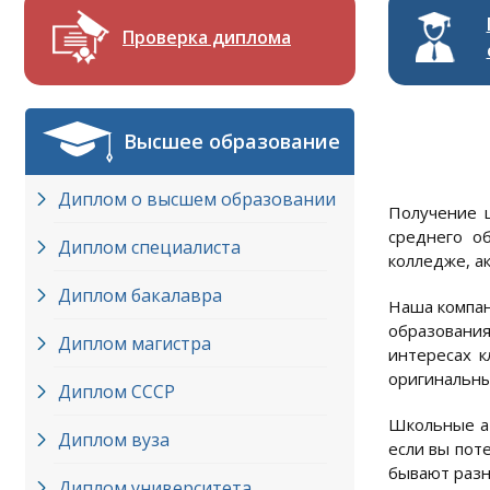
Проверка диплома
Высшее образование
Диплом о высшем образовании
Получение ш
среднего о
Диплом специалиста
колледже, а
Диплом бакалавра
Наша компан
образования
Диплом магистра
интересах к
оригинальны
Диплом СССР
Школьные ат
Диплом вуза
если вы пот
бывают разн
Диплом университета