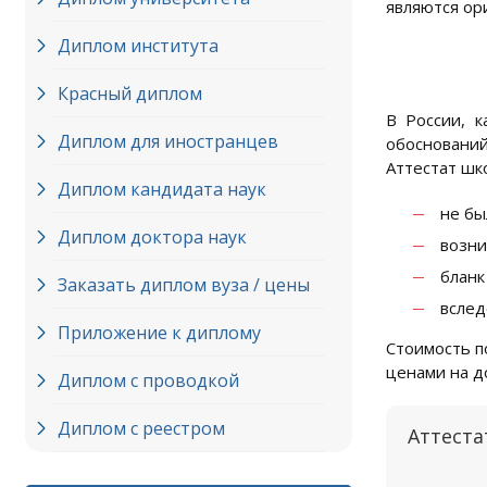
являются ор
Диплом института
Красный диплом
В России, к
Диплом для иностранцев
обоснований
Аттестат шко
Диплом кандидата наук
не бы
Диплом доктора наук
возни
бланк
Заказать диплом вуза / цены
вслед
Приложение к диплому
Стоимость п
ценами на д
Диплом с проводкой
Диплом с реестром
Аттеста