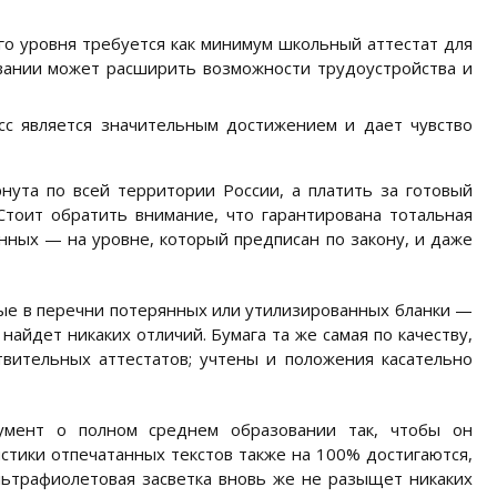
го уровня требуется как минимум школьный аттестат для
овании может расширить возможности трудоустройства и
сс является значительным достижением и дает чувство
рнута по всей территории России, а платить за готовый
Стоит обратить внимание, что гарантирована тотальная
ных — на уровне, который предписан по закону, и даже
ные в перечни потерянных или утилизированных бланки —
айдет никаких отличий. Бумага та же самая по качеству,
твительных аттестатов; учтены и положения касательно
умент о полном среднем образовании так, чтобы он
истики отпечатанных текстов также на 100% достигаются,
ьтрафиолетовая засветка вновь же не разыщет никаких