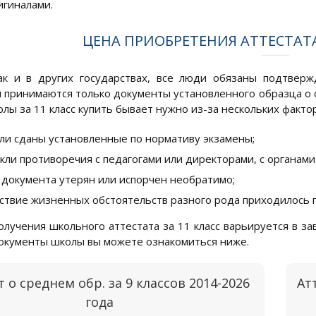
игиналами.
ЦЕНА ПРИОБРЕТЕНИЯ АТТЕСТАТА
ак и в других государствах, все люди обязаны подтверж
 принимаются только документы установленного образца о 
лы за 11 класс купить бывает нужно из-за нескольких факто
ли сданы установленные по нормативу экзамены;
кли противоречия с педагогами или директорами, с органам
 документа утерян или испорчен необратимо;
ствие жизненных обстоятельств разного рода приходилось 
олучения школьного аттестата за 11 класс варьируется в за
окументы школы вы можете ознакомиться ниже.
т о среднем обр. за 9 классов 2014-2026
Ат
года