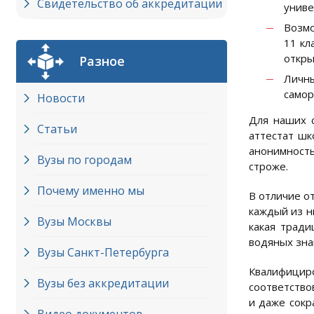
Свидетельство об аккредитации
униве
Возмо
11 кл
откры
Разное
Личны
самор
Новости
Для наших с
Статьи
аттестат шк
анонимность
Вузы по городам
строже.
Почему именно мы
В отличие о
каждый из н
Вузы Москвы
какая тради
водяных зна
Вузы Cанкт-Петербурга
Квалифицир
Вузы без аккредитации
соответство
и даже сокр