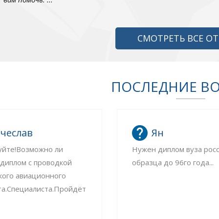
СМОТРЕТЬ ВСЕ О
ПОСЛЕДНИЕ В
чеслав
Ян
уйте!Возможно ли
Нужен диплом вуза рос
 диплом с проводкой
образца до 96го года...
кого авиационного
та.Специалиста.Пройдёт