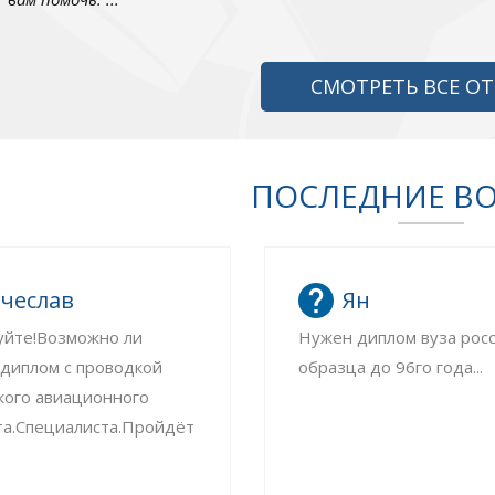
СМОТРЕТЬ ВСЕ О
ПОСЛЕДНИЕ В
чеслав
Ян
уйте!Возможно ли
Нужен диплом вуза рос
 диплом с проводкой
образца до 96го года...
кого авиационного
та.Специалиста.Пройдёт