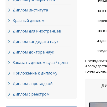
гибка
Диплом института
на оч
Красный диплом
перев
шанс 
Диплом для иностранцев
индив
Диплом кандидата наук
предо
Диплом доктора наук
Преподавате
Заказать диплом вуза / цены
и государст
точно донес
Приложение к диплому
Диплом с проводкой
Ди
Диплом с реестром