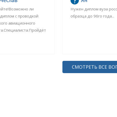
чеслав
Ян
уйте!Возможно ли
Нужен диплом вуза рос
 диплом с проводкой
образца до 96го года...
кого авиационного
та.Специалиста.Пройдёт
СМОТРЕТЬ ВСЕ ВО