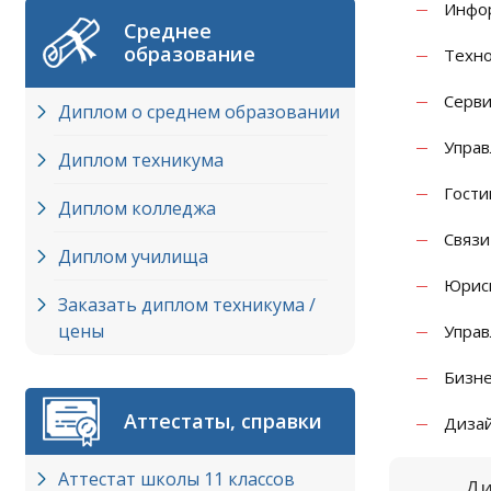
Инфор
Среднее
образование
Техно
Серви
Диплом о среднем образовании
Управ
Диплом техникума
Гости
Диплом колледжа
Связи
Диплом училища
Юрис
Заказать диплом техникума /
цены
Управ
Бизне
Аттестаты, справки
Диза
Аттестат школы 11 классов
Ди