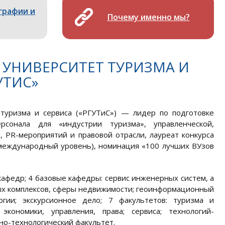
графии и
Почему именно мы?
УНИВЕРСИТЕТ ТУРИЗМА И
УТИС»
 туризма и сервиса («РГУТиС») — лидер по подготовке
ерсонала для «индустрии туризма», управленческой,
, PR-мероприятий и правовой отрасли, лауреат конкурса
(международный уровень), номинация «100 лучших ВУзов
 кафедр; 4 базовые кафедры: сервис инженерных систем, а
х комплексов, сферы недвижимости; геоинформационный
огии; экскурсионное дело; 7 факультетов: туризма и
 экономики, управления, права; сервиса; технологий-
но-технологический факультет.