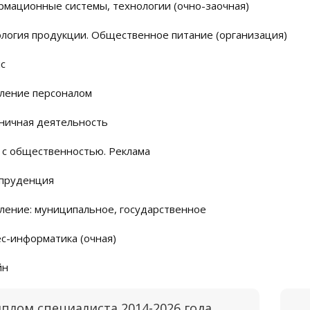
мационные системы, технологии (очно-заочная)
логия продукции. Общественное питание (организация)
с
ление персоналом
ничная деятельность
 с общественностью. Реклама
пруденция
ление: муниципальное, государственное
с-информатика (очная)
йн
плом специалиста 2014-2026 года