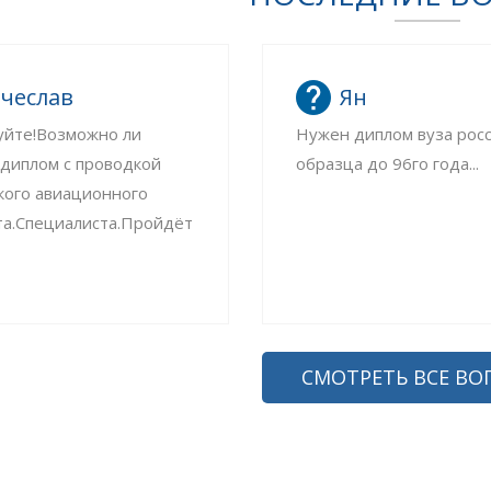
чеслав
Ян
уйте!Возможно ли
Нужен диплом вуза рос
 диплом с проводкой
образца до 96го года...
кого авиационного
та.Специалиста.Пройдёт
СМОТРЕТЬ ВСЕ ВО