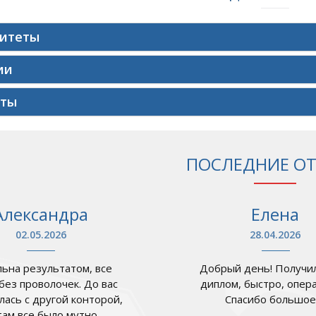
ситеты
ии
уты
ПОСЛЕДНИЕ О
Александра
Елена
02.05.2026
28.04.2026
ьна результатом, все
Добрый день! Получил
 без проволочек. До вас
диплом, быстро, опер
лась с другой конторой,
Спасибо большое .
там все было мутно,