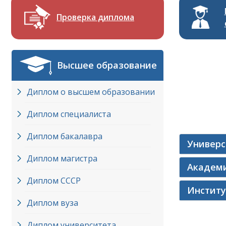
Проверка диплома
Высшее образование
Диплом о высшем образовании
Диплом специалиста
Диплом бакалавра
Универ
Диплом магистра
Академ
Диплом СССР
Инстит
Диплом вуза
Диплом университета