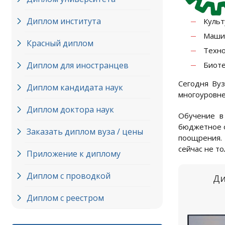
Диплом института
Культ
Машин
Красный диплом
Техно
Диплом для иностранцев
Биоте
Сегодня Ву
Диплом кандидата наук
многоуровне
Диплом доктора наук
Обучение в
бюджетное о
Заказать диплом вуза / цены
поощрения. 
сейчас не то
Приложение к диплому
Диплом с проводкой
Ди
Диплом с реестром