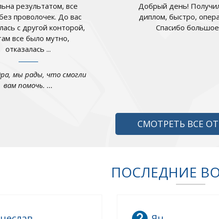
ьна результатом, все
Добрый день! Получил
 без проволочек. До вас
диплом, быстро, опер
лась с другой конторой,
Спасибо большое .
там все было мутно,
отказалась ...
дра, мы рады, что смогли
вам помочь. ...
СМОТРЕТЬ ВСЕ О
ПОСЛЕДНИЕ В
чеслав
Ян