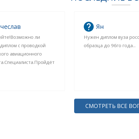
чеслав
Ян
уйте!Возможно ли
Нужен диплом вуза рос
 диплом с проводкой
образца до 96го года...
кого авиационного
та.Специалиста.Пройдёт
СМОТРЕТЬ ВСЕ ВО