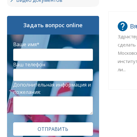
Видео документов
Задать вопрос online
Вя
Здраств
Ваше имя*
сделать
Московс
институ
Ваш телефон
ли...
Дополнительная информация и
пожелания:
ОТПРАВИТЬ