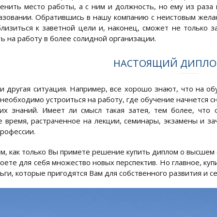
енить место работы, а с ним и должность, но ему из раза 
зовании. Обратившись в нашу компанию с неистовым желан
лизиться к заветной цели и, наконец, сможет не только з
ь на работу в более солидной организации.
НАСТОЯЩИЙ ДИПЛО
и другая ситуация. Например, все хорошо знают, что на об
 необходимо устроиться на работу, где обучение начнется сн
их знаний. Имеет ли смысл такая затея, тем более, что
е время, растраченное на лекции, семинары, экзамены и за
рофессии.
тим, как только Вы примете решение купить диплом о высше
роете для себя множество новых перспектив. Но главное, ку
ьги, которые пригодятся Вам для собственного развития и с