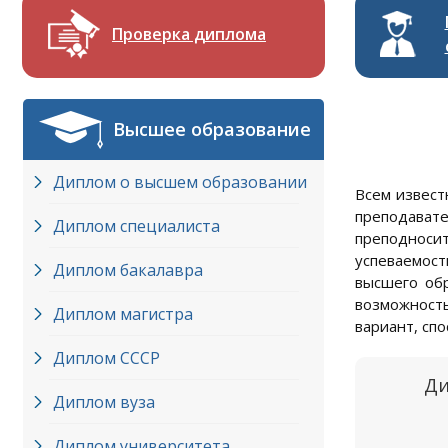
Проверка диплома
Высшее образование
Диплом о высшем образовании
Всем извест
преподават
Диплом специалиста
преподносит
успеваемост
Диплом бакалавра
высшего обр
возможность
Диплом магистра
вариант, сп
Диплом СССР
Ди
Диплом вуза
Диплом университета