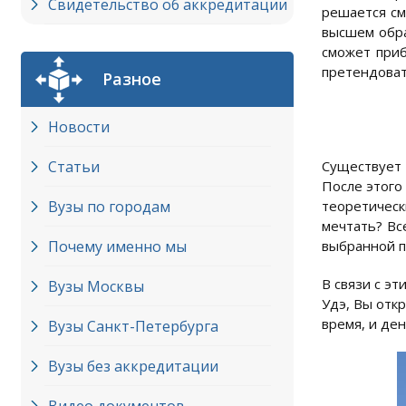
Свидетельство об аккредитации
решается см
высшем обра
сможет приб
претендоват
Разное
Новости
Статьи
Существует 
После этого
Вузы по городам
теоретическ
мечтать? Вс
Почему именно мы
выбранной п
В связи с э
Вузы Москвы
Удэ, Вы отк
время, и ден
Вузы Cанкт-Петербурга
Вузы без аккредитации