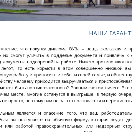
НАШИ ГАРАН
мнение, что покупка диплома ВУЗа – вещь скользкая и 
о их смогут уличить в подделке документа и привлечь к 
 документа подозрений на работе. Ничего противозаконного
и льгот, то есть корысти в этом совершенно никакой в
ющую работу и приносить и себе, и своей семье, и обществу
ойству человеку приходится выкручиваться и приспосаблива
 может быть противозаконного? Ровным счетом ничего. Это 
очем месте, многие останутся в выигрыше, в первую очере
 не просто, поэтому вам не за что волноваться и переживать
ельным является и опасение того, что ваш работодател
Если вы поступаете на обычную фирму, которая ведет де
ти или работой правоохранительных или надзорных стр