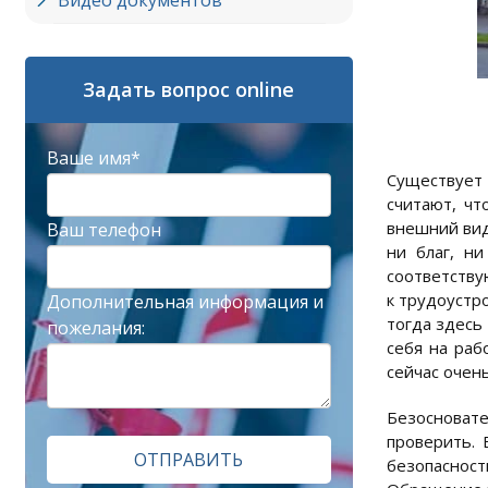
Видео документов
Задать вопрос online
Ваше имя*
Существует 
считают, чт
внешний вид
Ваш телефон
ни благ, н
соответству
к трудоустр
Дополнительная информация и
тогда здесь
пожелания:
себя на раб
сейчас очень
Безосноват
проверить. 
ОТПРАВИТЬ
безопаснос