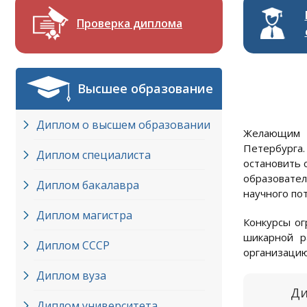
Проверка диплома
Высшее образование
Диплом о высшем образовании
Желающим п
Петербурга.
Диплом специалиста
остановить 
образовател
Диплом бакалавра
научного пот
Диплом магистра
Конкурсы ог
шикарной р
Диплом СССР
организацию
Диплом вуза
Ди
Диплом университета