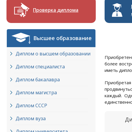
Проверка диплома
Высшее образование
Диплом о высшем образовании
Приобретени
более востр
Диплом специалиста
иметь дипло
Диплом бакалавра
Приобретая
продвинутьс
Диплом магистра
каждый. Одн
единственно
Диплом СССР
Диплом вуза
Ди
Диплом университета