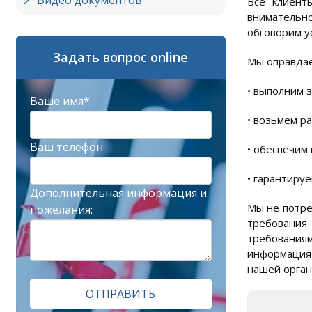
Видео документов
Все клиент
внимательно
обговорим у
Задать вопрос online
Мы оправдае
• выполним з
Ваше имя*
• возьмем р
Ваш телефон
• обеспечим
• гарантиру
Дополнительная информация и
Мы не потре
пожелания:
требования
требования
информация 
нашей органи
ОТПРАВИТЬ