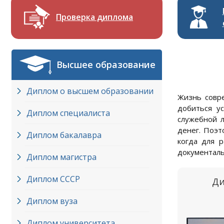
Проверка диплома
Высшее образование
Диплом о высшем образовании
Жизнь совре
добиться у
Диплом специалиста
служебной л
денег. Поэт
Диплом бакалавра
когда для 
документаль
Диплом магистра
Диплом СССР
Ди
Диплом вуза
Диплом университета