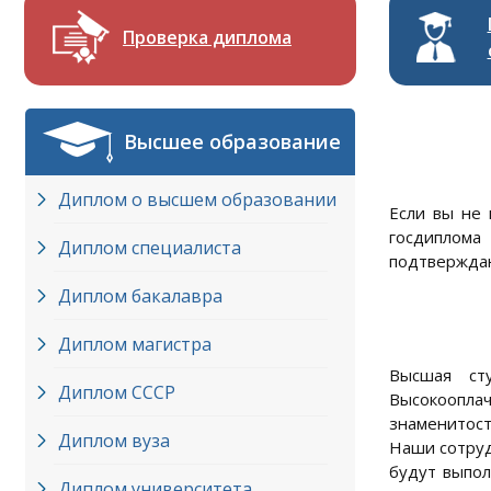
Проверка диплома
Высшее образование
Диплом о высшем образовании
Если вы не 
госдиплома
Диплом специалиста
подтверждаю
Диплом бакалавра
Диплом магистра
Высшая ст
Диплом СССР
Высокоопла
знаменитост
Диплом вуза
Наши сотруд
будут выпол
Диплом университета