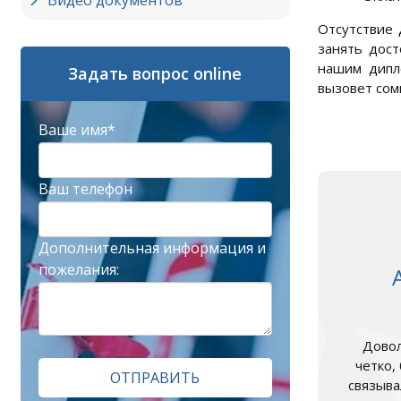
Видео документов
Отсутствие 
занять дост
нашим дипл
Задать вопрос online
вызовет сом
Ваше имя*
Ваш телефон
Дополнительная информация и
пожелания:
Довол
четко,
ОТПРАВИТЬ
связыва