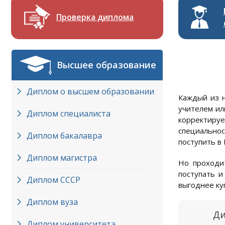
Проверка диплома
Высшее образование
Диплом о высшем образовании
Каждый из н
учителем ил
Диплом специалиста
корректируе
специальнос
Диплом бакалавра
поступить в 
Диплом магистра
Но проходит
поступать и
Диплом СССР
выгоднее ку
Диплом вуза
Ди
Диплом университета