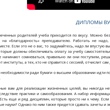
ДИПЛОМЫ ВУ
еченных родителей учеба приходится по вкусу. Можно безз
 на «благодарность» преподавателю. Работать не надо,
месте. Если это не о вас, то задумайтесь, надо ли впустую
оторые должны обеспечивать оплату за учебу самостоятельн
е начинают сомневаться, правильно ли они поступили, реш
 институты, а тех, кто не справится с сессией, отчислит сам 
 необходимости ради бумаги о высшем образовании идти по
.
ные вам для реализации жизненных целей, вы никогда не
следствие практики и самообразования. А набор информации
 Есть еще и ряд дисциплин, которые просто ни к чему. Если
е науки? Однако по ним также придется сдавать зачеты и эк