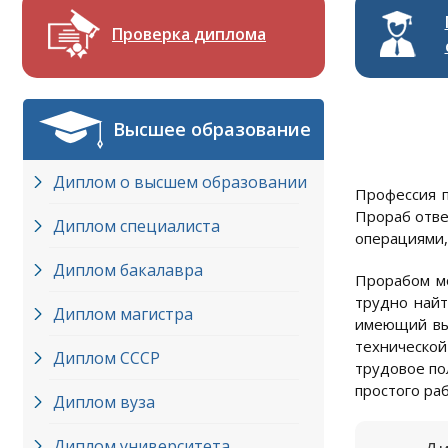
Проверка диплома
Высшее образование
Диплом о высшем образовании
Профессия п
Прораб отве
Диплом специалиста
операциями,
Диплом бакалавра
Прорабом мо
трудно найт
Диплом магистра
имеющий выс
технической
Диплом СССР
трудовое по
простого ра
Диплом вуза
Диплом университета