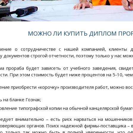
МОЖНО ЛИ КУПИТЬ ДИПЛОМ ПРОРА
ение о сотрудничестве с нашей компанией, клиенты 
у документов строгой отчетности, поэтому только у нас мож
а прораба будет зависеть от учебного заведения, свидет
сти. При этом стоимость будет ниже процентов на 5-10, ч
ние приобрести «корочку» производителя работ, можно вос
ь на бланке Гознак;
овление типографской копии на обычной канцелярской бумаг
едует внимательно – есть риск нарваться на мошенников
оверяющих органов. Поиск надежной фирмы-поставщика – ве
Но только так можно быть в полной уверенности, что о