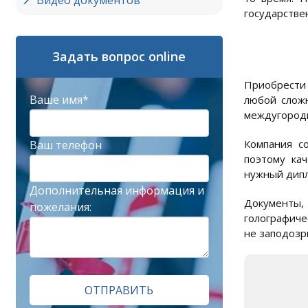
Видео документов
государстве
Задать вопрос online
Приобрести 
Ваше имя*
любой сложн
междугородн
Компания с
Ваш телефон
поэтому ка
нужный дипл
Дополнительная информация и
Документы,
пожелания:
голографиче
не заподозр
ОТПРАВИТЬ