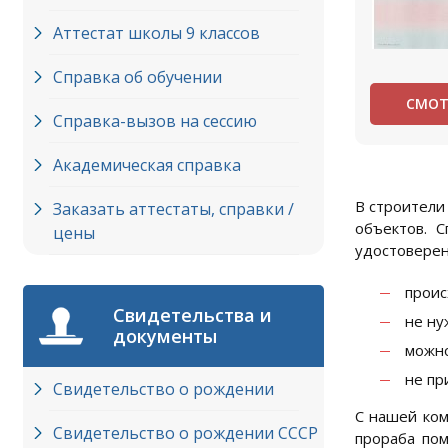
Аттестат школы 9 классов
Справка об обучении
СМОТ
Справка-вызов на сессию
Академическая справка
В строители
Заказать аттестаты, справки /
объектов. 
цены
удостоверен
проис
Свидетельства и
не ну
документы
можно
не пр
Свидетельство о рождении
С нашей ком
Свидетельство о рождении СССР
прораба пом