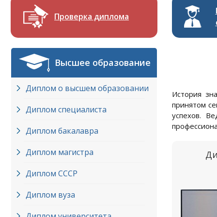
Проверка диплома
Высшее образование
Диплом о высшем образовании
История зн
принятом се
Диплом специалиста
успехов. В
профессиона
Диплом бакалавра
Диплом магистра
Ди
Диплом СССР
Диплом вуза
Диплом университета