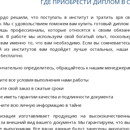
ГДЕ ПРИОБРЕСТИ ДИПЛОМ В 
ердо решили, что поступать в институт и тратить зря с
. Мы с удовольствием поможем вам купить готовый диплом 
ишь профессионалы, которые относятся к своим обязанн
ия. В работе мы используем свой богатый опыт, поскол
вам именно то, что вам необходимо. Если вы сомневаетесь
й из институтов вам подойдет лучше остальных, наши 
бесплатно.
ончательно определитесь, обращайтесь к нашим менеджерам
ите все условия выполнения нами работы
ите свой заказ в сжатые сроки
е иметь гарантии качества и подлинности документа
ните всю личную информацию в тайне
изация изготавливает продукцию на высококачественн
 за внешний вид вашего документа. Мы гарантируем, что вы
е выпускникам. Все ваши данные будут занесены аккуратно 