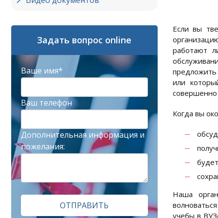
Видео документов
Если вы тв
Задать вопрос online
организацию
работают л
обслуживан
Ваше имя*
предложить 
или которы
совершенно 
Ваш телефон
Когда вы ок
обсуд
Дополнительная информация и
пожелания:
получ
будет
сохра
Наша орган
ОТПРАВИТЬ
волноваться
учебы в ВУЗ