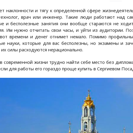
т наклонности и тягу к определенной сфере жизнедеятельн
ехнолог, врач или инженер. Такие люди работают над са
е и бесполезные занятия они вообще стараются не ходит
ия. Им нужно отчитать свои часы, и уйти из аудитории. По
 вот времени и денег отнимет немало. Помимо профильн
е науки, которые для вас бесполезны, но экзамены и за
и их силы расходуются нерационально.
 в современной жизни трудно найти себе место без диплома
если для работы его гораздо проще купить в Сергиевом Поса