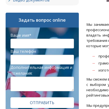
Видео документов
Задать вопрос online
Мы занимаем
профессиона
Ваше имя*
владеть инф
требования 
которые мог
Ваш телефон
профе
грамо
Дополнительная информация и
изгот
пожелания:
Мы сможем в
с выбором 
необходимо
рейтинговых
ОТПРАВИТЬ
Мы предупре