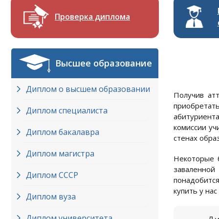
Проверка диплома
Высшее образование
Диплом о высшем образовании
Получив ат
приобретать
Диплом специалиста
абитуриента
комиссии уч
Диплом бакалавра
стенах обра
Диплом магистра
Некоторые б
заваленной
Диплом СССР
понадобится
купить у на
Диплом вуза
Диплом университета