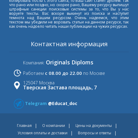
копировать посты с этого сайта, то Ваш сайт станет дублем. Так
что рано или поздно, но скорее рано, Вашему ресурсу выпишут
штрафные санкции поисковые системы за то, что Вы у нас
воруете тексты. Вас вскоре выкинут из поиска и наступит
темнота над Вашим ресурсом. Очень надеемся, что этим
текстом мы убедили не воровать статьи на данном ресурсе, так
как очень надоело читать наши публикации на чужих ресурсах.
Контактная информация
Originals Diploms
Компания:
с 08.00 до 22.00
Работаем
по Москве
125047 Москва
Тверская Застава площадь, 7
Telegram
@Educat_doc
Главная
О компании
Цены на документы
Условия оплаты и доставки
Вопросы и ответы