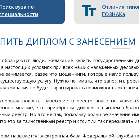
Поиск вуза по
Отличия типо
специальности
ГОЗНАКа
ПИТЬ ДИПЛОМ С ЗАНЕСЕНИЕМ Р
о обращаются люди, желающие купить государственный д
, в настоящих условиях при всех наших налаженных деловых
не занимается, разве что мошенники, которые нагло польз
есуществующую услугу. Нужно понимать, что занести в реес
ная компания не будет гарантировать возможность оказания 
орошая новость: занесение в реестр вовсе не является
ненное мнение, что приобрести диплом о высшем образо
нный реестр. Но это не так, поскольку большое значение им
что это за таинственный реестр и стоит ли так переживать и
тром называется электронная база Федеральной службы по