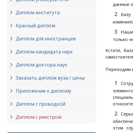
данные о
Диплом института
Базу
изменило
Красный диплом
Наши 
Диплом для иностранцев
только «к
Кстати, ба
Диплом кандидата наук
самостоятел
Диплом доктора наук
Переходим к
Заказать диплом вуза / цены
Сотр
Приложение к диплому
элементо
специал
Диплом с проводкой
относите
Серь
Диплом с реестром
обеспече
этом сл