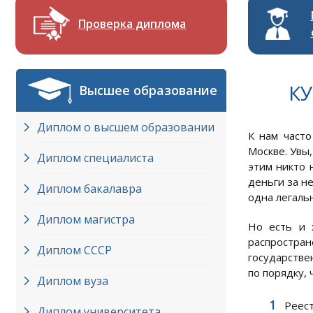
Проверка диплома
КУ
Высшее образование
Диплом о высшем образовании
К нам част
Москве. Увы
Диплом специалиста
этим никто 
деньги за н
Диплом бакалавра
одна легаль
Диплом магистра
Но есть и х
распростра
Диплом СССР
государстве
по порядку, 
Диплом вуза
Реес
Диплом университета