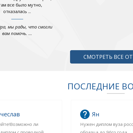
там все было мутно,
отказалась ...
дра, мы рады, что смогли
вам помочь. ...
СМОТРЕТЬ ВСЕ О
ПОСЛЕДНИЕ В
чеслав
Ян
уйте!Возможно ли
Нужен диплом вуза рос
 диплом с проводкой
образца до 96го года...