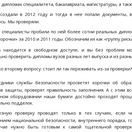
 дипломах специалитета, бакалавриата, магистратуры, а та
 создали в 2012 году и тогда в нее попали документы, 
сь. Мы проверяли.
специалисты пробили по ней более сотни реальных диплом
орочки» за 2010 и 2011 годы. Обозначим их как «группу риска
за находится в свободном доступе, и вы без проблем м
ьно проверить дипломы вузов разных лет выпуска и из разн
о второму вопросу: стоит ли так переживать из-за проверки
удники службы безопасности просветят корочки об обра
в защиты, проверят правильность заполнения. А с этим все
ьном оборудовании наши бумаги достойно проходят проце
льно подделок.
езную проверку проводят только в тех случаях, если ч
нием национальной безопасности, внутреннего порядка, г
учае нужно быть готовым к самой тщательной проверк