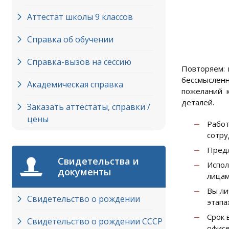
Аттестат школы 9 классов
Справка об обучении
Справка-вызов на сессию
Повторяем: 
бессмысленн
Академическая справка
пожеланий к
деталей.
Заказать аттестаты, справки /
цены
Рабо
сотру
Предл
Свидетельства и
Испол
документы
лицам
Вы ли
Свидетельство о рождении
этапа
Срок 
Свидетельство о рождении СССР
офисе