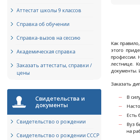
Аттестат школы 9 классов
Справка об обучении
Справка-вызов на сессию
Как правило
этого прид
Академическая справка
профессии. 
лестнице. К
Заказать аттестаты, справки /
документы. И
цены
Заказать ди
В сил
Свидетельства и
документы
Насто
Есть 
Свидетельство о рождении
Вуз б
на ра
Свидетельство о рождении СССР