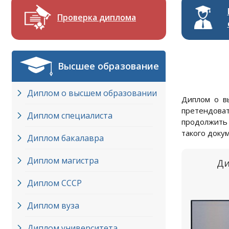
Проверка диплома
Высшее образование
Диплом о высшем образовании
Диплом о в
претендоват
Диплом специалиста
продолжить 
такого доку
Диплом бакалавра
Диплом магистра
Ди
Диплом СССР
Диплом вуза
Диплом университета