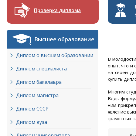
Проверка диплома
Высшее образование
Диплом о высшем образовании
В молодости
опыт, что и
Диплом специалиста
на своей до
купить дипл
Диплом бакалавра
Многим студ
Диплом магистра
Ведь формул
ним прикреп
Диплом СССР
явление выс
грамотных на
Диплом вуза
Диплом университета