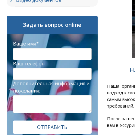
Видео документов
Задать вопрос online
Ваше имя*
Ваш телефон
Н
Дополнительная информация и
Наша орган
пожелания:
подход к св
самым высок
требований.
После вашег
вам в Уссури
ОТПРАВИТЬ