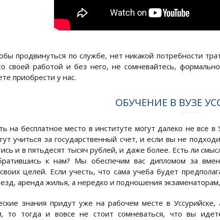
тобы продвинуться по службе, нет никакой потребности трат
со своей работой и без него, не сомневайтесь, формаль
те приобрести у нас.
ОБУЧЕНИЕ В ВУЗЕ У
ь на бесплатное место в институте могут далеко не все в У
гут учиться за государственный счет, и если вы не подходи
ись и в пятьдесят тысяч рублей, и даже более. Есть ли смы
братившись к нам? Мы обеспечим вас дипломом за вмен
своих целей. Если учесть, что сама учеба будет предпола
оезд, аренда жилья, а нередко и подношения экзаменаторам,
еские знания придут уже на рабочем месте в Уссурийске, 
и, то тогда и вовсе не стоит сомневаться, что вы иде