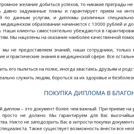
огромное желание добиться успехов, то никакие преграды не
ь давно задуманные планы и гарантирует прием на инт
й по данным услугам, и дипломы различных специальнос
 медицинском образовании начинается с 13000 рублей и до
а. Наши клиенты самостоятельно убеждаются в гарантирова
тям. Мы нацелены на оказание наиболее качественной помощ
 мы не предоставляем знаний, наши сотрудники, только
ие и практические знания в медицинской сфере. Все остально
ить его пылиться на полке, иногда хвастаясь друзьям и родс
еально служить людям, бороться за их здоровье и безболе
ПОКУПКА ДИПЛОМА В БЛАГ
 диплом – это документ более чем важный. При приеме на 
 просто не должно. Мы гарантируем для Вас высочайше
тва. Никто не заподозрить Вас в хитрости покупки документ
специалиста. Также существует возможность внести все нео