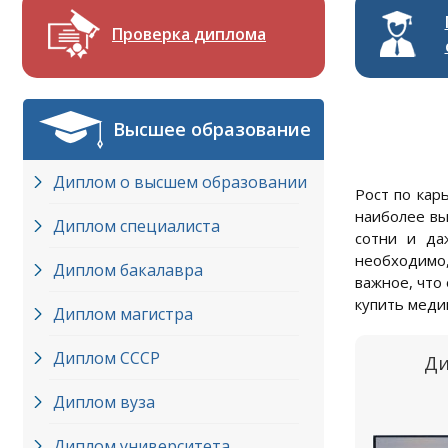
Проверка диплома
Высшее образование
Диплом о высшем образовании
Рост по кар
наиболее вы
Диплом специалиста
сотни и да
необходимо
Диплом бакалавра
важное, что
купить медиц
Диплом магистра
Диплом СССР
Ди
Диплом вуза
Диплом университета