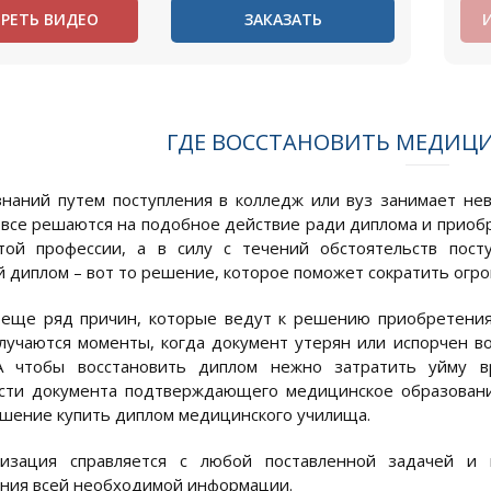
РЕТЬ ВИДЕО
ЗАКАЗАТЬ
ГДЕ ВОССТАНОВИТЬ МЕДИЦ
наний путем поступления в колледж или вуз занимает не
е все решаются на подобное действие ради диплома и приоб
той профессии, а в силу с течений обстоятельств пост
 диплом – вот то решение, которое поможет сократить огро
 еще ряд причин, которые ведут к решению приобретени
лучаются моменты, когда документ утерян или испорчен в
 А чтобы восстановить диплом нежно затратить уйму в
ти документа подтверждающего медицинское образование 
шение купить диплом медицинского училища.
изация справляется с любой поставленной задачей и 
ния всей необходимой информации.