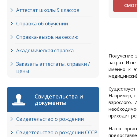
СМОТ
Аттестат школы 9 классов
Справка об обучении
Справка-вызов на сессию
Академическая справка
Получение з
затрат. И н
Заказать аттестаты, справки /
именно к э
цены
медицинский
Существует
Например, с
Свидетельства и
документы
взрослого.
необходимос
приходит ре
Свидетельство о рождении
Наша орган
Свидетельство о рождении СССР
предоставле