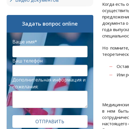
Видео документов
Когда есть 
осуществит
предложени
Задать вопрос online
документа о
года выпуск
специальнос
Ваше имя*
Но помните,
теоретическ
Ваш телефон
Остав
Или р
Дополнительная информация и
пожелания:
Медицинский
в нем быть
сотрудничес
ОТПРАВИТЬ
настоящего 