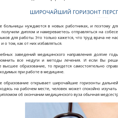
ШИРОЧАЙШИЙ ГОРИЗОНТ ПЕРС
е больницы нуждаются в новых работниках, и поэтому дл
 получили диплом и намереваетесь отправляться на собе
выков для работы. Это только кажется, что труд врача не н
и о том, как от них избавляться.
ебных заведений медицинского направления долгие годы
помнить все недуги и методы лечения. И если Вы реш
 высшее образование, то придется самостоятельно справ
ходимых при работе в медицине.
 образование открывает широчайшие горизонты дальнейш
ходясь на рабочем месте, человек может спокойно изучать 
 дипломом об окончании медицинского вуза обычная медсест