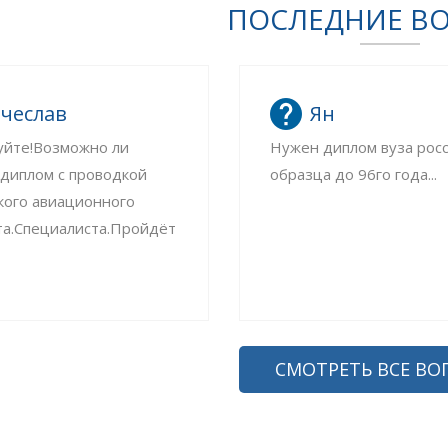
ПОСЛЕДНИЕ В
чеслав
Ян
уйте!Возможно ли
Нужен диплом вуза рос
 диплом с проводкой
образца до 96го года...
кого авиационного
та.Специалиста.Пройдёт
СМОТРЕТЬ ВСЕ ВО