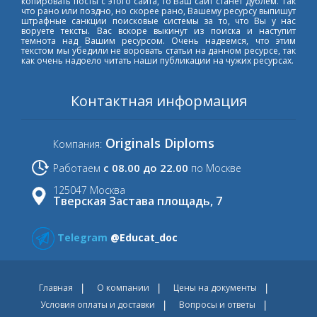
копировать посты с этого сайта, то Ваш сайт станет дублем. Так
что рано или поздно, но скорее рано, Вашему ресурсу выпишут
штрафные санкции поисковые системы за то, что Вы у нас
воруете тексты. Вас вскоре выкинут из поиска и наступит
темнота над Вашим ресурсом. Очень надеемся, что этим
текстом мы убедили не воровать статьи на данном ресурсе, так
как очень надоело читать наши публикации на чужих ресурсах.
Контактная информация
Originals Diploms
Компания:
с 08.00 до 22.00
Работаем
по Москве
125047 Москва
Тверская Застава площадь, 7
Telegram
@Educat_doc
Главная
О компании
Цены на документы
Условия оплаты и доставки
Вопросы и ответы