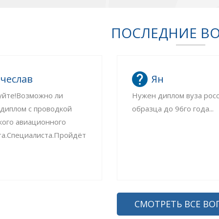
ПОСЛЕДНИЕ В
чеслав
Ян
уйте!Возможно ли
Нужен диплом вуза рос
 диплом с проводкой
образца до 96го года...
кого авиационного
та.Специалиста.Пройдёт
СМОТРЕТЬ ВСЕ ВО