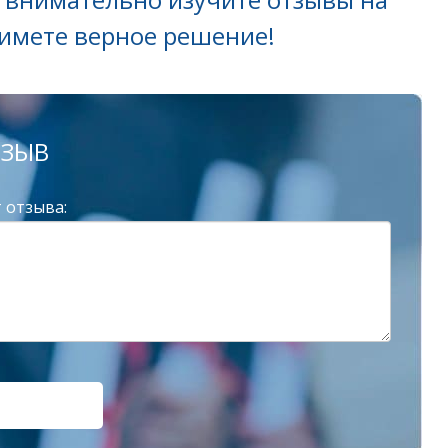
римете верное решение!
ТЗЫВ
 отзыва: