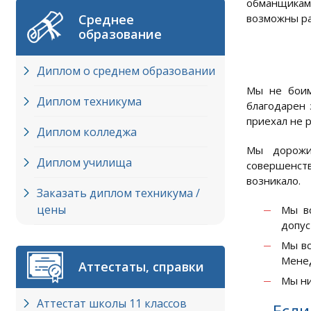
обманщиками
Среднее
возможны ра
образование
Диплом о среднем образовании
Мы не боим
Диплом техникума
благодарен 
приехал не ро
Диплом колледжа
Мы дорожи
Диплом училища
совершенств
возникало.
Заказать диплом техникума /
цены
Мы вс
допус
Мы вс
Менед
Аттестаты, справки
Мы ни
Аттестат школы 11 классов
Если