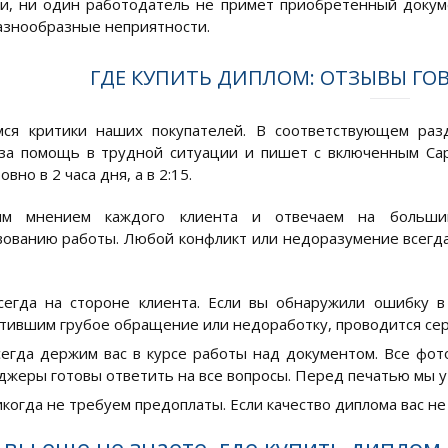
, ни один работодатель не примет приобретенный докуме
знообразные неприятности.
ГДЕ КУПИТЬ ДИПЛОМ: ОТЗЫВЫ ГОВ
ся критики наших покупателей. В соответствующем разд
за помощь в трудной ситуации и пишет с включенным Caps 
вно в 2 часа дня, а в 2:15.
м мнением каждого клиента и отвечаем на большинс
ованию работы. Любой конфликт или недоразумение всегд
егда на стороне клиента. Если вы обнаружили ошибку в
тившим грубое обращение или недоработку, проводится сер
егда держим вас в курсе работы над документом. Все фот
жеры готовы ответить на все вопросы. Перед печатью мы у
когда не требуем предоплаты. Если качество диплома вас не 
 вы еще не знаете, где купить диплом