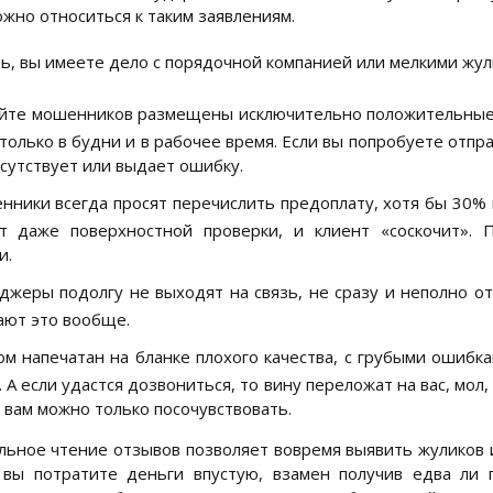
ожно относиться к таким заявлениям.
ть, вы имеете дело с порядочной компанией или мелкими жу
йте мошенников размещены исключительно положительные о
 только в будни и в рабочее время. Если вы попробуете отпр
сутствует или выдает ошибку.
ники всегда просят перечислить предоплату, хотя бы 30% 
т даже поверхностной проверки, и клиент «соскочит». 
и.
жеры подолгу не выходят на связь, не сразу и неполно о
ают это вообще.
м напечатан на бланке плохого качества, с грубыми ошибк
. А если удастся дозвониться, то вину переложат на вас, мол
 вам можно только посочувствовать.
ьное чтение отзывов позволяет вовремя выявить жуликов и
 вы потратите деньги впустую, взамен получив едва ли 