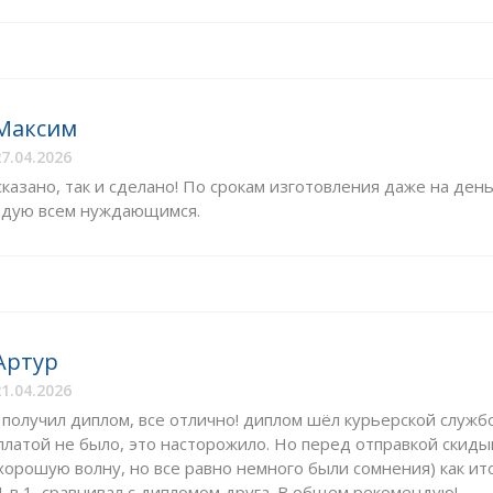
Максим
7.04.2026
сказано, так и сделано! По срокам изготовления даже на де
дую всем нуждающимся.
Артур
1.04.2026
 получил диплом, все отлично! диплом шёл курьерской служ
платой не было, это насторожило. Но перед отправкой скиды
хорошую волну, но все равно немного были сомнения) как итог
1 в 1, сравнивал с дипломом друга. В общем рекомендую!