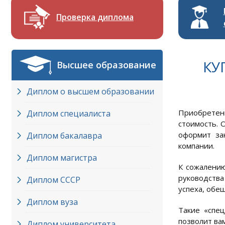
Проверка диплома
КУ
Высшее образование
Диплом о высшем образовании
Приобретени
Диплом специалиста
стоимость. 
оформит за
Диплом бакалавра
компании.
Диплом магистра
К сожалению
руководства
Диплом СССР
успеха, обещ
Диплом вуза
Такие «спе
позволит ва
Диплом университета