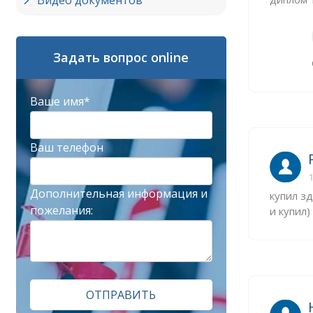
Видео документов
Задать вопрос online
Ваше имя*
Ваш телефон
1
Дополнительная информация и
купил зд
пожелания:
и купил)
ОТПРАВИТЬ