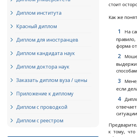
стоит остор
Диплом института
Как же поня
Красный диплом
На са
правило,
Диплом для иностранцев
форма от
Диплом кандидата наук
Мошен
выдержи
Диплом доктора наук
способам
Заказать диплом вуза / цены
Менед
если дел
Приложение к диплому
Дипло
Диплом с проводкой
отвечает
ситуации
Диплом с реестром
Предварител
к тому, что