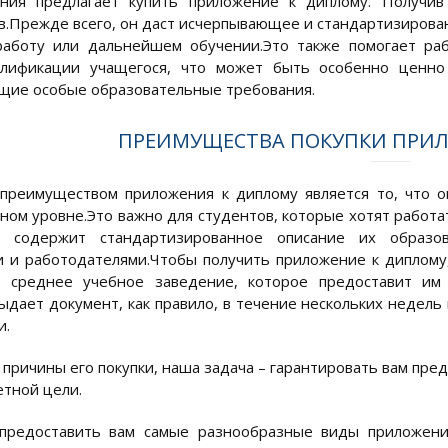
ния предлагает купить приложение к диплому. Получив
.Прежде всего, он даст исчерпывающее и стандартизирован
работу или дальнейшем обучении.Это также помогает ра
алификации учащегося, что может быть особенно ценно
ие особые образовательные требования.
ПРЕИМУЩЕСТВА ПОКУПКИ ПРИ
реимуществом приложения к диплому является то, что о
ом уровне.Это важно для студентов, которые хотят работат
 содержит стандартизированное описание их образо
 и работодателями.Чтобы получить приложение к диплому,
 среднее учебное заведение, которое предоставит и
ыдает документ, как правило, в течение нескольких недель
и.
 причины его покупки, наша задача – гарантировать вам пре
етной цели.
предоставить вам самые разнообразные виды приложений