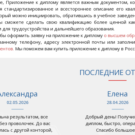
е, Приложение к диплому является важным документом, к
я стандартизированное и всестороннее описание его кв
торый можно инициировать, обратившись в учебное заведени
ы сможете сделать свою квалификацию более ценной как
 для трудоустройства и дальнейшего образования.
обы оформить заявку на приложение к диплому
о высшем обр
занному телефону, адресу электронной почты или заполн
ентов.
Мы поможем вам купить приложение к диплому в Росси
ПОСЛЕДНИЕ О
Александра
Елена
02.05.2026
28.04.2026
ьна результатом, все
Добрый день! Получил
 без проволочек. До вас
диплом, быстро, опер
лась с другой конторой,
Спасибо большое .