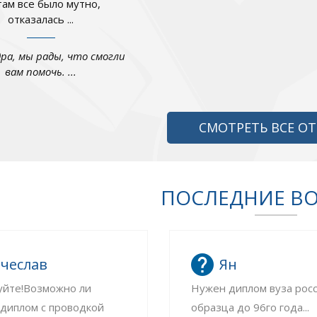
там все было мутно,
отказалась ...
дра, мы рады, что смогли
вам помочь. ...
СМОТРЕТЬ ВСЕ О
ПОСЛЕДНИЕ В
чеслав
Ян
уйте!Возможно ли
Нужен диплом вуза рос
 диплом с проводкой
образца до 96го года...