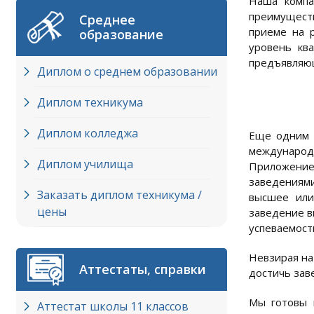
Наша компа
преимуществ
Среднее
приеме на 
образование
уровень кв
предъявляющ
Диплом о среднем образовании
Диплом техникума
Диплом колледжа
Еще одним п
международн
Диплом училища
Приложение
заведениями
Заказать диплом техникума /
высшее или
цены
заведение в
успеваемост
Невзирая на
Аттестаты, справки
достичь зав
Мы готовы 
Аттестат школы 11 классов