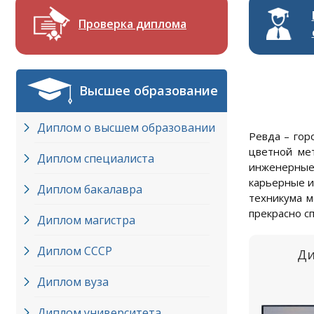
Проверка диплома
Высшее образование
Диплом о высшем образовании
Ревда – гор
цветной ме
Диплом специалиста
инженерные 
карьерные и
Диплом бакалавра
техникума м
прекрасно с
Диплом магистра
Диплом СССР
Ди
Диплом вуза
Диплом университета