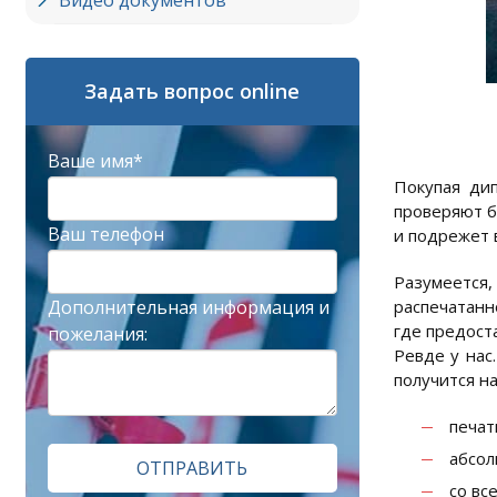
Видео документов
Задать вопрос online
Ваше имя*
Покупая дип
проверяют б
Ваш телефон
и подрежет 
Разумеется,
Дополнительная информация и
распечатанн
где предост
пожелания:
Ревде у нас
получится н
печат
абсол
ОТПРАВИТЬ
со вс