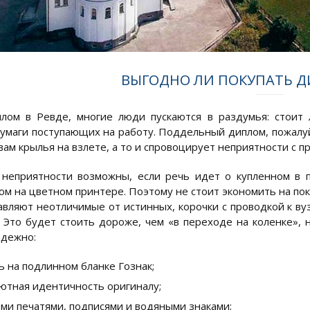
ВЫГОДНО ЛИ ПОКУПАТЬ Д
лом в Ревде, многие люди пускаются в раздумья: стоит
умаги поступающих на работу. Поддельный диплом, пожалуй,
вам крылья на взлете, а то и спровоцирует неприятности с 
 неприятности возможны, если речь идет о купленном в
ом на цветном принтере. Поэтому не стоит экономить на пок
авляют неотличимые от истинных, корочки с проводкой к вуз
. Это будет стоить дороже, чем «в переходе на коленке», 
адежно:
ь на подлинном бланке Гознак;
ютная идентичность оригиналу;
еми печатями, подписями и водяными знаками;