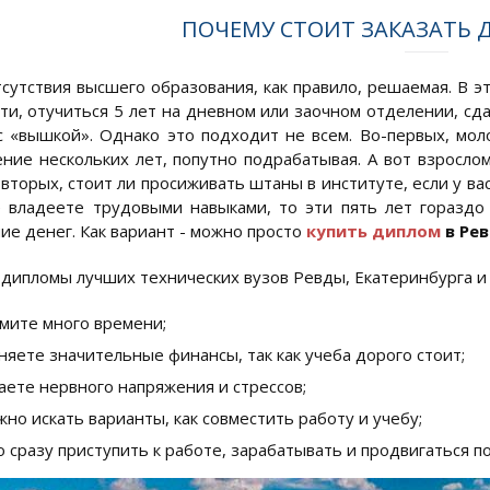
ПОЧЕМУ СТОИТ ЗАКАЗАТЬ 
сутствия высшего образования, как правило, решаемая. В э
ти, отучиться 5 лет на дневном или заочном отделении, сда
с «вышкой». Однако это подходит не всем. Во-первых, м
ение нескольких лет, попутно подрабатывая. А вот взросл
вторых, стоит ли просиживать штаны в институте, если у ва
 владеете трудовыми навыками, то эти пять лет гораздо
ие денег. Как вариант - можно просто
купить диплом
в Ре
дипломы лучших технических вузов Ревды, Екатеринбурга и д
мите много времени;
няете значительные финансы, так как учеба дорого стоит;
аете нервного напряжения и стрессов;
жно искать варианты, как совместить работу и учебу;
 сразу приступить к работе, зарабатывать и продвигаться по