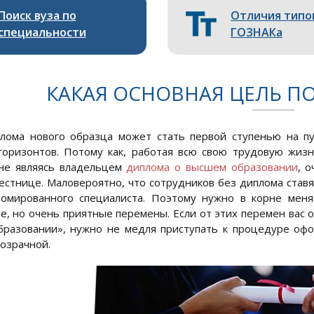
Поиск вуза по
Отличия типо
специальности
ГОЗНАКа
КАКАЯ ОСНОВНАЯ ЦЕЛЬ П
плома нового образца может стать первой ступенью на п
горизонтов. Потому как, работая всю свою трудовую жиз
 не являясь владельцем
диплома о высшем образовании
, 
естнице. Маловероятно, что сотрудников без диплома ставят
ломированного специалиста. Поэтому нужно в корне меня
, но очень приятные перемены. Если от этих перемен вас 
разовании», нужно не медля приступать к процедуре офо
розрачной.