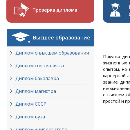
Проверка диплома
Высшее образование
Диплом о высшем образовании
Покупка ди
жизненных 
Диплом специалиста
опытом, но
карьерной л
Диплом бакалавра
звание дип
неожиданные
Диплом магистра
о высшем об
простой и п
Диплом СССР
Диплом вуза
Диплом университета