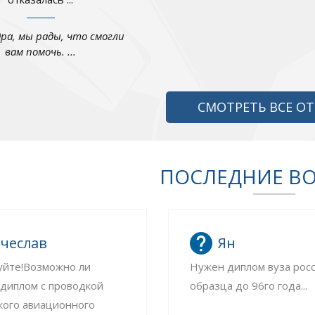
дра, мы рады, что смогли
вам помочь. ...
СМОТРЕТЬ ВСЕ О
ПОСЛЕДНИЕ В
чеслав
Ян
уйте!Возможно ли
Нужен диплом вуза рос
 диплом с проводкой
образца до 96го года...
кого авиационного