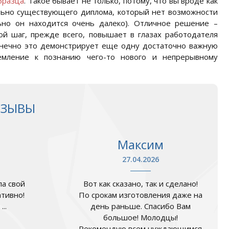
бразца
. Такое бывает не только, потому, что вы вроде как
ально существующего диплома, который нет возможности
ьно он находится очень далеко). Отличное решение –
ой шаг, прежде всего, повышает в глазах работодателя
конечно это демонстрирует еще одну достаточно важную
емление к познанию чего-то нового и непрерывному
ТЗЫВЫ
Максим
27.04.2026
а свой
Вот как сказано, так и сделано!
ативно!
По срокам изготовления даже на
..
день раньше. Спасибо Вам
большое! Молодцы!
Рекомендую всем нуждающимся