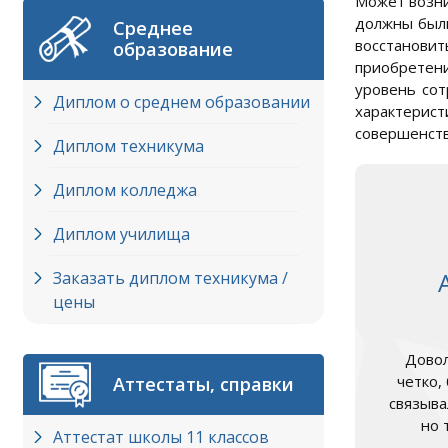
Может возни
должны были
Среднее
восстанови
образование
приобретени
уровень сот
Диплом о среднем образовании
характерис
совершенст
Диплом техникума
Диплом колледжа
Диплом училища
Заказать диплом техникума /
цены
Довол
четко,
Аттестаты, справки
связыва
но 
Аттестат школы 11 классов