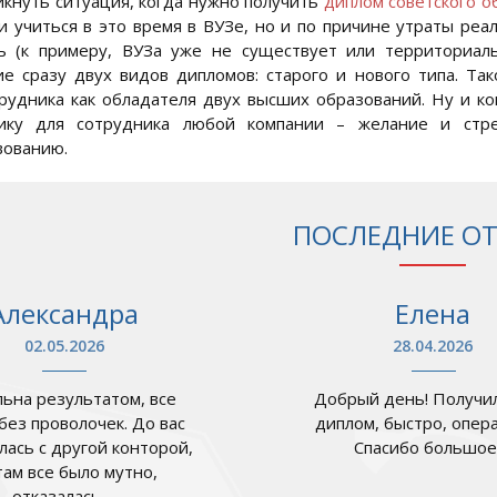
кнуть ситуация, когда нужно получить
диплом советского о
 учиться в это время в ВУЗе, но и по причине утраты ре
ть (к примеру, ВУЗа уже не существует или территориал
е сразу двух видов дипломов: старого и нового типа. Так
рудника как обладателя двух высших образований. Ну и 
тику для сотрудника любой компании – желание и стр
вованию.
ПОСЛЕДНИЕ О
Александра
Елена
02.05.2026
28.04.2026
ьна результатом, все
Добрый день! Получил
 без проволочек. До вас
диплом, быстро, опер
лась с другой конторой,
Спасибо большое .
там все было мутно,
отказалась ...