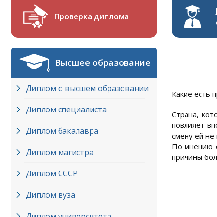
Проверка диплома
Высшее образование
Диплом о высшем образовании
Какие есть 
Диплом специалиста
Страна, кот
повлияет вп
Диплом бакалавра
смену ей не
По мнению с
Диплом магистра
причины бол
Диплом СССР
Диплом вуза
Диплом университета