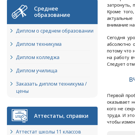
затронуть, 
Среднее
Кроме того
образование
актуальные
внимание на
Диплом о среднем образовании
Сегодня уро
Диплом техникума
абсолютно о
потому что 
Диплом колледжа
на работу в
Следует отме
Диплом училища
В
Заказать диплом техникума /
цены
Первой проб
оказывает н
кого не сек
Аттестаты, справки
труда. И эт
чтобы изме
Аттестат школы 11 классов