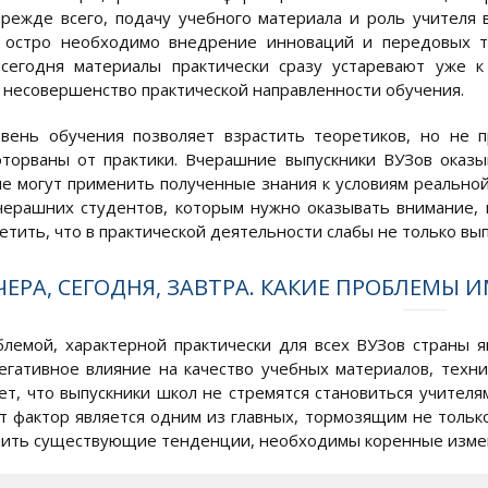
прежде всего, подачу учебного материала и роль учителя
, остро необходимо внедрение инноваций и передовых те
 сегодня материалы практически сразу устаревают уже 
 несовершенство практической направленности обучения.
вень обучения позволяет взрастить теоретиков, но не 
торваны от практики. Вчерашние выпускники ВУЗов оказы
не могут применить полученные знания к условиям реально
черашних студентов, которым нужно оказывать внимание, и
тить, что в практической деятельности слабы не только выпу
ЧЕРА, СЕГОДНЯ, ЗАВТРА. КАКИЕ ПРОБЛЕМЫ
лемой, характерной практически для всех ВУЗов страны яв
егативное влияние на качество учебных материалов, техни
рет, что выпускники школ не стремятся становиться учител
от фактор является одним из главных, тормозящим не только
нить существующие тенденции, необходимы коренные изме