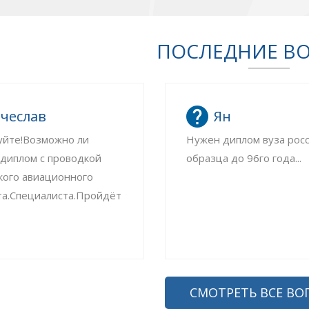
ПОСЛЕДНИЕ В
чеслав
Ян
уйте!Возможно ли
Нужен диплом вуза рос
 диплом с проводкой
образца до 96го года...
кого авиационного
та.Специалиста.Пройдёт
СМОТРЕТЬ ВСЕ ВО