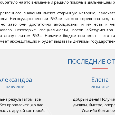
 обратило на это внимание и решило помочь в дальнейшем р
рственного значения имеют старинную историю, замечат
олы. Негосударственным ВУЗам сложно соревноваться, т
 но зато они достаточно амбициозны, и им есть к чем
ровало некоторые специальности, поток абитуриенто
ии станут лицом ВУЗа. Наличие бюджетных мест – это га
меет аккредитацию и будет выдавать дипломы государствен
ПОСЛЕДНИЕ О
Александра
Елена
02.05.2026
28.04.2026
ьна результатом, все
Добрый день! Получил
 без проволочек. До вас
диплом, быстро, опер
лась с другой конторой,
Спасибо большое .