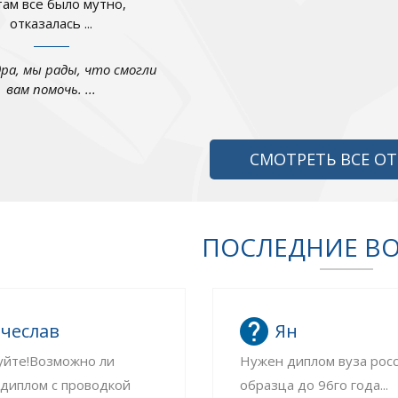
там все было мутно,
отказалась ...
дра, мы рады, что смогли
вам помочь. ...
СМОТРЕТЬ ВСЕ О
ПОСЛЕДНИЕ В
чеслав
Ян
уйте!Возможно ли
Нужен диплом вуза рос
 диплом с проводкой
образца до 96го года...