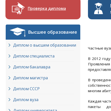
Проверка диплома
Высшее образование
Диплом о высшем образовании
Частные вуз
Диплом специалиста
В 2012 году
Проявления
Диплом бакалавра
предоставля
Диплом магистра
В проведенн
собственнос
Диплом СССР
многим абит
Диплом вуза
Каждая част
пакеты до
Диплом университета