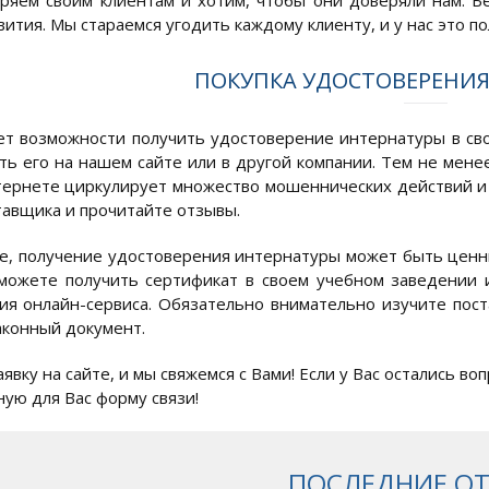
еряем своим клиентам и хотим, чтобы они доверяли нам. Б
вития. Мы стараемся угодить каждому клиенту, и у нас это п
ПОКУПКА УДОСТОВЕРЕНИ
нет возможности получить удостоверение интернатуры в св
ть его на нашем сайте или в другой компании. Тем не мене
нтернете циркулирует множество мошеннических действий и
тавщика и прочитайте отзывы.
е, получение удостоверения интернатуры может быть ценным
можете получить сертификат в своем учебном заведении 
ия онлайн-сервиса. Обязательно внимательно изучите пост
аконный документ.
аявку на сайте, и мы свяжемся с Вами! Если у Вас остались 
ую для Вас форму связи!
ПОСЛЕДНИЕ О