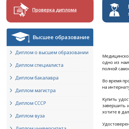
Проверка диплома
Высшее образование
Диплом о высшем образовании
Медицинское
одно из наи
Диплом специалиста
полной само
Диплом бакалавра
Во время пр
на интернат
Диплом магистра
Купить удос
Диплом СССР
завершить и
хотите в да
Диплом вуза
Удостовере
Диплом университета