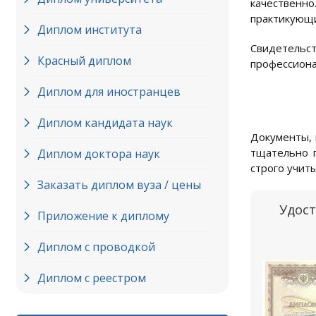
качественно
практикующи
Диплом института
Свидетельс
Красный диплом
профессиона
Диплом для иностранцев
Диплом кандидата наук
Документы, 
тщательно п
Диплом доктора наук
строго учит
Заказать диплом вуза / цены
Удос
Приложение к диплому
Диплом с проводкой
Диплом с реестром