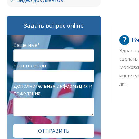
Видео документов
Задать вопрос online
Вя
Ваше имя*
Здраств
сделать
Ваш телефон
Московс
институ
ли...
Дополнительная информация и
пожелания:
ОТПРАВИТЬ