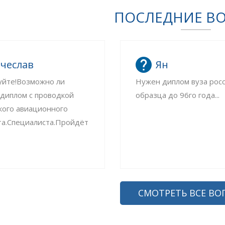
ПОСЛЕДНИЕ В
чеслав
Ян
уйте!Возможно ли
Нужен диплом вуза рос
 диплом с проводкой
образца до 96го года...
кого авиационного
та.Специалиста.Пройдёт
СМОТРЕТЬ ВСЕ ВО