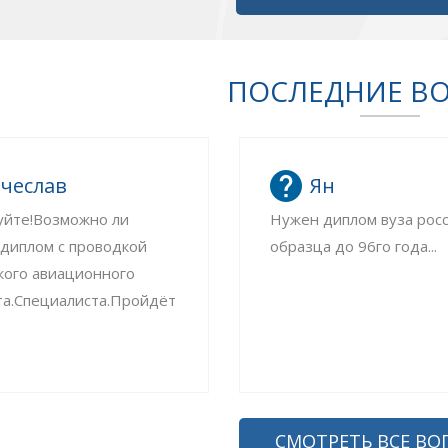
ПОСЛЕДНИЕ В
чеслав
Ян
уйте!Возможно ли
Нужен диплом вуза рос
 диплом с проводкой
образца до 96го года...
кого авиационного
та.Специалиста.Пройдёт
СМОТРЕТЬ ВСЕ ВО