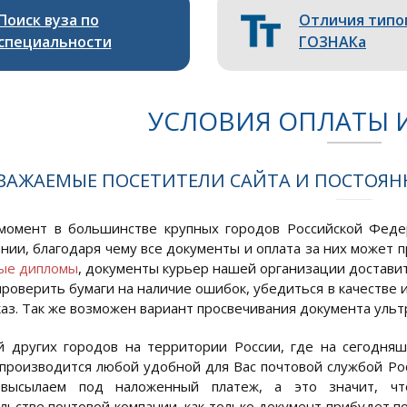
Поиск вуза по
Отличия типо
специальности
ГОЗНАКа
УСЛОВИЯ ОПЛАТЫ 
ВАЖАЕМЫЕ ПОСЕТИТЕЛИ САЙТА И ПОСТОЯ
момент в большинстве крупных городов Российской Феде
нии, благодаря чему все документы и оплата за них может п
ые дипломы
, документы курьер нашей организации доставит
проверить бумаги на наличие ошибок, убедиться в качестве 
каз. Так же возможен вариант просвечивания документа уль
 других городов на территории России, где на сегодня
производится любой удобной для Вас почтовой службой Росси
 высылаем под наложенный платеж, а это значит, ч
льстве почтовой компании, как только документ прибудет п