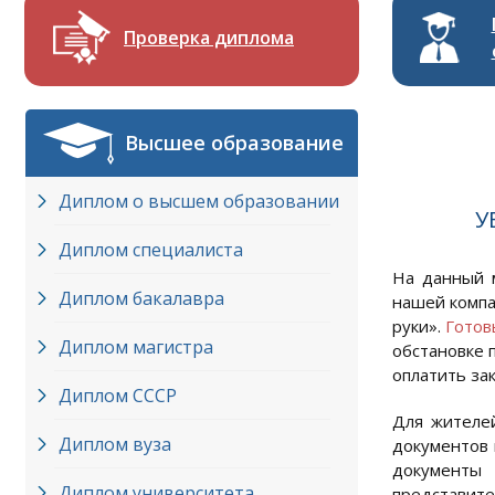
Проверка диплома
Высшее образование
Диплом о высшем образовании
У
Диплом специалиста
На данный 
Диплом бакалавра
нашей компа
руки».
Готов
Диплом магистра
обстановке 
оплатить за
Диплом СССР
Для жителей
Диплом вуза
документов 
документы
Диплом университета
представите